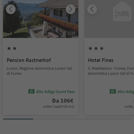
1
/
29
Pension Rastnerhof
Hotel Fines
Luson, Regione dolomitica Luson Val
S. Maddalena - Funes, Fun
di Funes
dolomitica Luson Val di F
Alto Adige Guest Pass
Alto Adi
Da
106
€
notte / ospiti IVA incl.
notte /