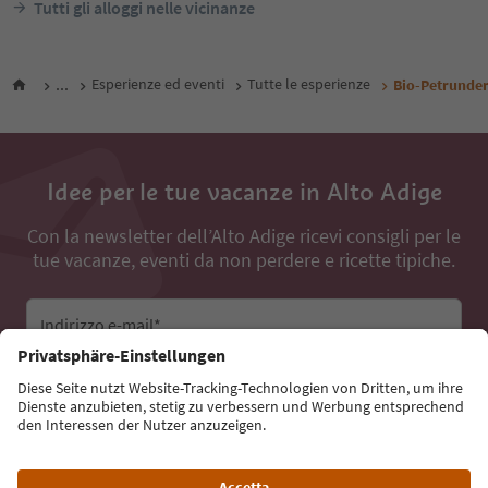
Tutti gli alloggi nelle vicinanze
...
Esperienze ed eventi
Tutte le esperienze
Bio-Petrunde
Idee per le tue vacanze in Alto Adige
Con la newsletter dell’Alto Adige ricevi consigli per le
tue vacanze, eventi da non perdere e ricette tipiche.
Indirizzo e-mail*
Iscriviti alla newsletter