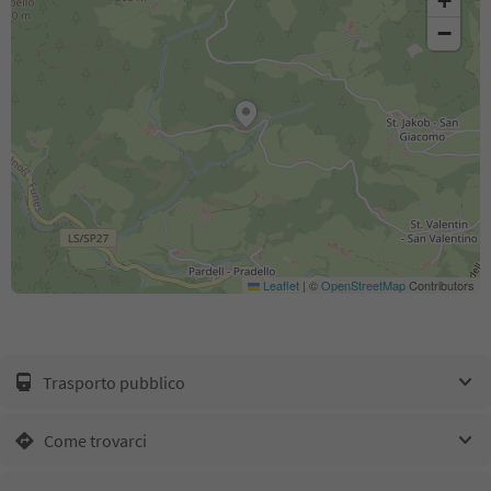
+
−
Leaflet
|
©
OpenStreetMap
Contributors
Trasporto pubblico
Come trovarci