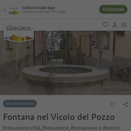
Südtirol Guide App
Download
La guida digitale dell´Alto Adige
men
favoriti
user lin
Altri edifici pubblici
Fontana nel Vicolo del Pozzo
Bressanone città, Bressanone, Bressanone e dintorni