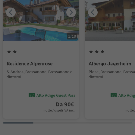
1
/
18
Residence Alpenrose
Albergo Jägerheim
S. Andrea, Bressanone, Bressanone e
Plose, Bressanone, Bress
dintorni
dintorni
Alto Adige Guest Pass
Alto Adi
Da
90
€
notte / ospiti IVA incl.
notte /