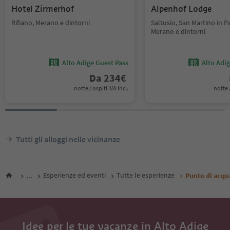
Hotel Zirmerhof
Alpenhof Lodge
Rifiano, Merano e dintorni
Saltusio, San Martino in Pa
Merano e dintorni
Alto Adige Guest Pass
Alto Adi
Da
234
€
notte / ospiti IVA incl.
notte /
Tutti gli alloggi nelle vicinanze
...
Esperienze ed eventi
Tutte le esperienze
Punto di acqu
Idee per le tue vacanze in Alto Adige