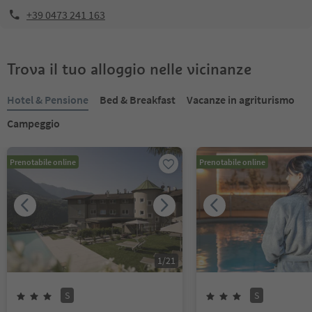
+39 0473 241 163
Trova il tuo alloggio nelle vicinanze
Hotel & Pensione
Bed & Breakfast
Vacanze in agriturismo
Campeggio
Prenotabile online
Prenotabile online
1
/
21
S
S