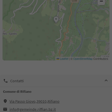
−
Leaflet
|
©
OpenStreetMap
Contributors
Contatti
Comune di Rifiano
Via Passo Giovo,39010,Rifiano
info@gemeinde.riffian.bz.it