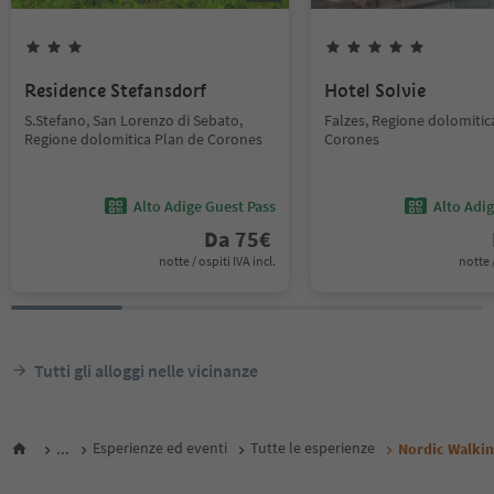
Residence Stefansdorf
Hotel Solvie
S.Stefano, San Lorenzo di Sebato,
Falzes, Regione dolomitic
Regione dolomitica Plan de Corones
Corones
Alto Adige Guest Pass
Alto Adi
Da
75
€
notte / ospiti IVA incl.
notte /
Tutti gli alloggi nelle vicinanze
...
Esperienze ed eventi
Tutte le esperienze
Nordic Walking