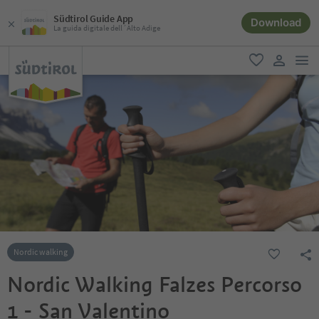
Südtirol Guide App
Download
La guida digitale dell´Alto Adige
men
favoriti
user lin
Nordic walking
Nordic Walking Falzes Percorso
1 - San Valentino