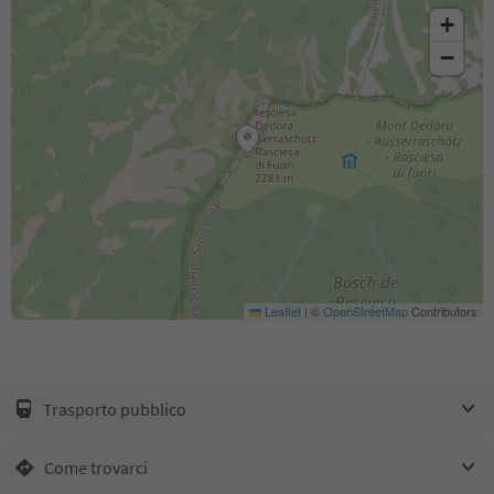
+
−
Leaflet
|
©
OpenStreetMap
Contributors
Trasporto pubblico
Come trovarci