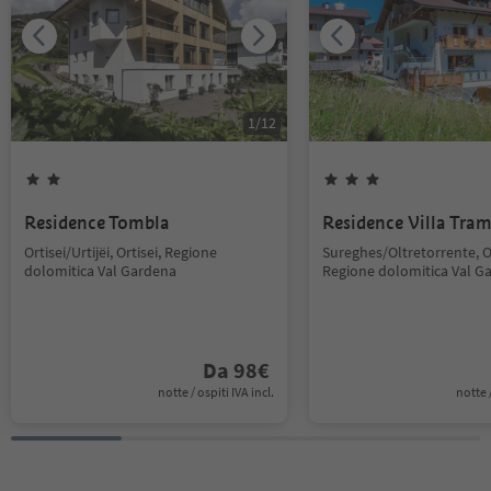
1
/
12
Residence Tombla
Residence Villa Tra
Ortisei/Urtijëi, Ortisei, Regione
Sureghes/Oltretorrente, Or
dolomitica Val Gardena
Regione dolomitica Val G
Da
98
€
notte / ospiti IVA incl.
notte /