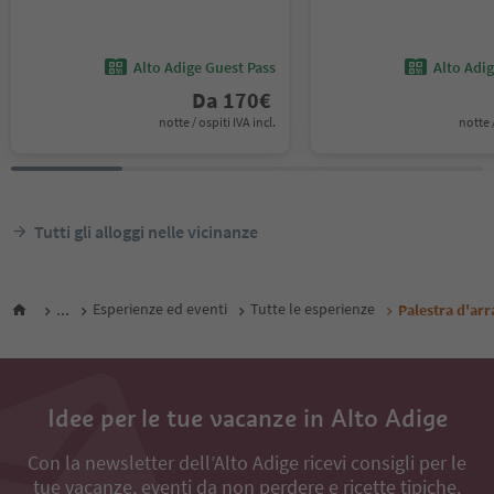
Alto Adige Guest Pass
Alto Adi
Da
170
€
notte / ospiti IVA incl.
notte /
Tutti gli alloggi nelle vicinanze
...
Esperienze ed eventi
Tutte le esperienze
Palestra d'ar
Idee per le tue vacanze in Alto Adige
Con la newsletter dell’Alto Adige ricevi consigli per le
tue vacanze, eventi da non perdere e ricette tipiche.