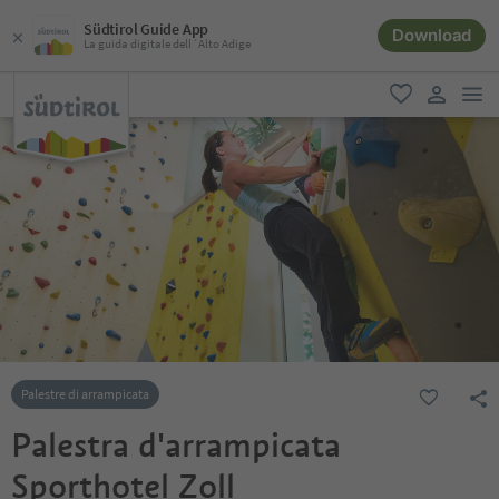
Südtirol Guide App
Download
La guida digitale dell´Alto Adige
men
favoriti
user lin
Palestre di arrampicata
Palestra d'arrampicata
Sporthotel Zoll