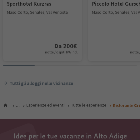
Sporthotel Kurzras
Piccolo Hotel Gursc
Maso Corto, Senales, Val Venosta
Maso Corto, Senales, Val 
Da
200
€
notte / ospiti IVA incl.
notte /
Tutti gli alloggi nelle vicinanze
...
Esperienze ed eventi
Tutte le esperienze
Ristorante Gr
Idee per le tue vacanze in Alto Adige