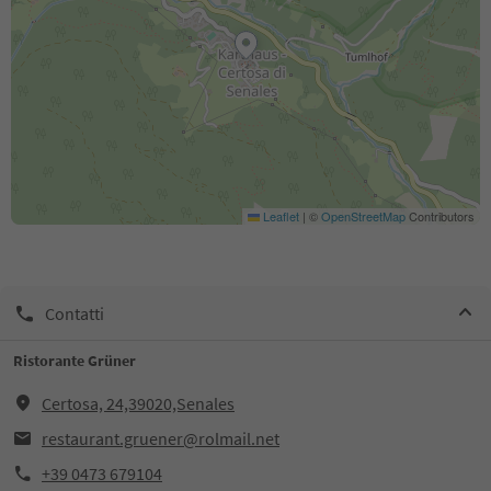
Leaflet
|
©
OpenStreetMap
Contributors
Contatti
Ristorante Grüner
Certosa, 24,39020,Senales
restaurant.gruener@rolmail.net
+39 0473 679104