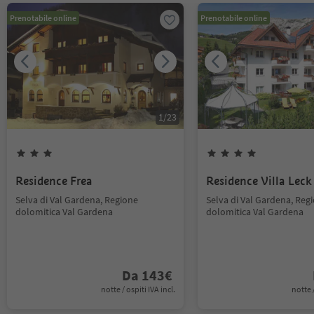
Prenotabile online
Prenotabile online
1
/
23
Residence Frea
Residence Villa Leck
Selva di Val Gardena, Regione
Selva di Val Gardena, Reg
dolomitica Val Gardena
dolomitica Val Gardena
Da
143
€
notte / ospiti IVA incl.
notte /