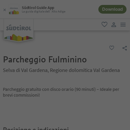
Südtirol Guide App
Download
La guida digitale dell´Alto Adige
men
favoriti
user lin
Parcheggio Fulminino
Selva di Val Gardena, Regione dolomitica Val Gardena
Parcheggio gratuito con disco orario (90 minuti) – Ideale per
brevi commissioni!
Posizione e indicazioni