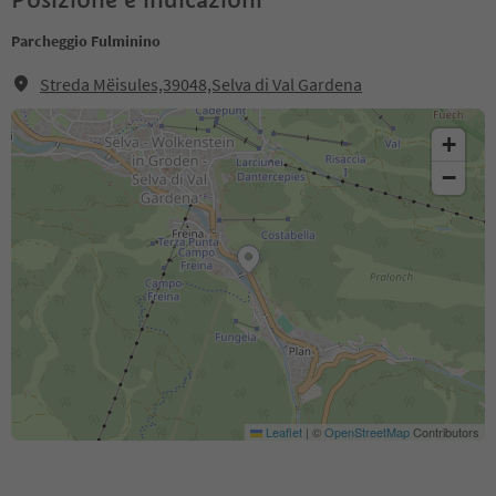
Parcheggio Fulminino
Streda Mëisules,39048,Selva di Val Gardena
+
−
Leaflet
|
©
OpenStreetMap
Contributors