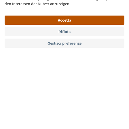
Lingua: Italiano
Südtirol Guide App
FAQ
Contatti
Press
MICE
Privacy Policy
Termini e condizioni
Crediti
Cookie Policy
Film commission
Chi siamo
Dichiarazione di accessibilità