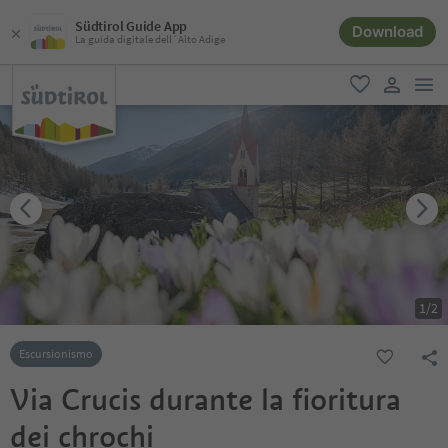
Südtirol Guide App
Download
La guida digitale dell´Alto Adige
men
favoriti
user lin
1
/
2
Escursionismo
Via Crucis durante la fioritura
dei chrochi