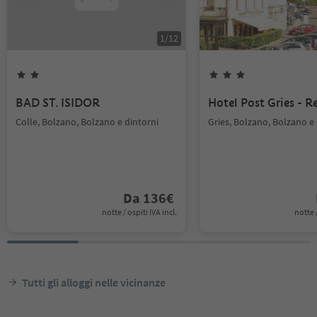
1
/
12
BAD ST. ISIDOR
Hotel Post Gries - R
Colle, Bolzano, Bolzano e dintorni
Gries, Bolzano, Bolzano e 
Da
136
€
notte / ospiti IVA incl.
notte /
Tutti gli alloggi nelle vicinanze