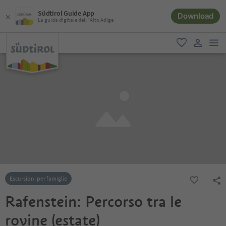
Südtirol Guide App
Download
La guida digitale dell´Alto Adige
men
favoriti
user lin
Escursioni per famiglie
Rafenstein: Percorso tra le
rovine (estate)