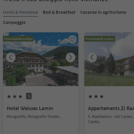
Hotel & Pensione
Bed & Breakfast
Vacanze in agriturismo
Campeggio
Prenotabile online
Prenotabile online
1
/
19
S
Hotel Weisses Lamm
Appartements Zi Ra
Monguelfo, Monguelfo-Tesido,
S. Maddalena - Val Casies, 
Casies,