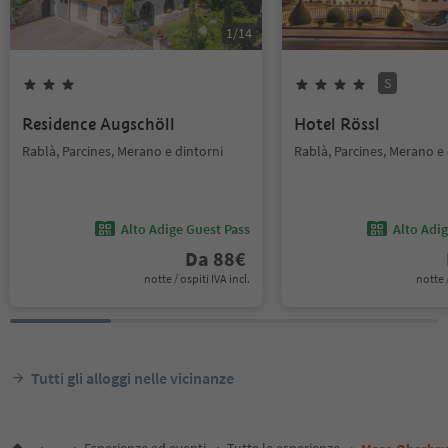
1
/
14
S
Residence Augschöll
Hotel Rössl
Rablà, Parcines, Merano e dintorni
Rablà, Parcines, Merano e 
Alto Adige Guest Pass
Alto Adi
Da
88
€
notte / ospiti IVA incl.
notte /
Tutti gli alloggi nelle vicinanze