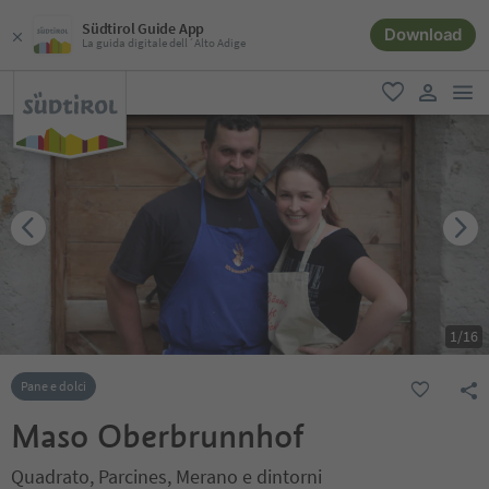
Südtirol Guide App
Download
La guida digitale dell´Alto Adige
men
favoriti
user lin
1
/
16
Pane e dolci
Maso Oberbrunnhof
Quadrato, Parcines, Merano e dintorni