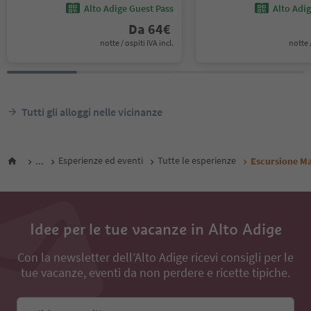
Alto Adige Guest Pass
Alto Adi
Da
64
€
notte / ospiti IVA incl.
notte /
Tutti gli alloggi nelle vicinanze
...
Esperienze ed eventi
Tutte le esperienze
Escursione M
Idee per le tue vacanze in Alto Adige
Con la newsletter dell’Alto Adige ricevi consigli per le
tue vacanze, eventi da non perdere e ricette tipiche.