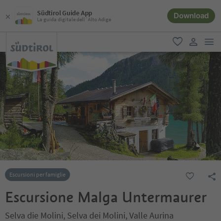
Südtirol Guide App
Download
La guida digitale dell´Alto Adige
men
favoriti
user lin
Escursioni per famiglie
Escursione Malga Untermaurer
Selva die Molini, Selva dei Molini, Valle Aurina