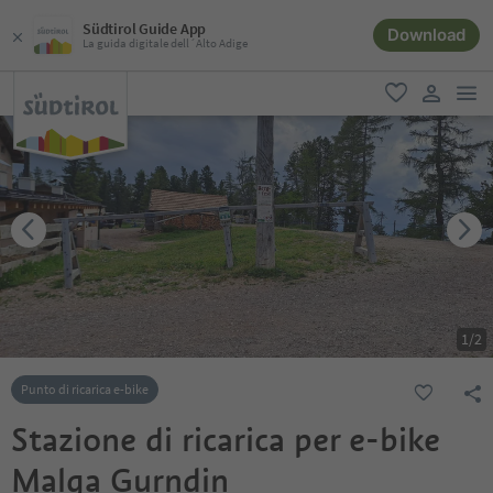
Südtirol Guide App
Download
La guida digitale dell´Alto Adige
men
favoriti
user lin
1
/
2
Punto di ricarica e-bike
Stazione di ricarica per e-bike
Malga Gurndin