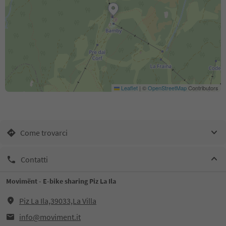
Leaflet
|
©
OpenStreetMap
Contributors
Come trovarci
Contatti
Movimënt - E-bike sharing Piz La Ila
Piz La Ila,39033,La Villa
info@moviment.it