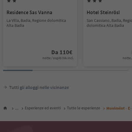
Residence Sas Vanna
Hotel Steinrösl
La Villa, Badia, Regione dolomitica
San Cassiano, Badia, Regi
Alta Badia
dolomitica Alta Badia
Da
110
€
notte / ospiti IVA incl.
notte /
Tutti gli alloggi nelle vicinanze
...
Esperienze ed eventi
Tutte le esperienze
Movimënt - E-b