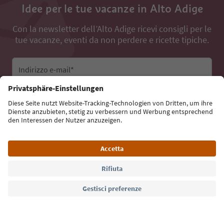
Idee per le tue vacanze in Alto Adige
Con la newsletter dell’Alto Adige ricevi consigli per le
tue vacanze, eventi da non perdere e ricette tipiche.
Indirizzo e-mail*
Iscriviti alla newsletter
Lingua: Italiano