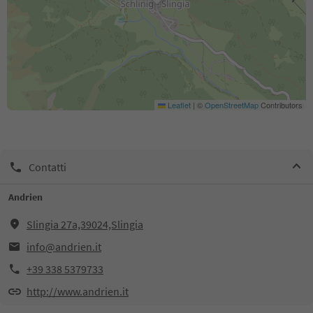
Leaflet
|
©
OpenStreetMap
Contributors
Contatti
Andrien
Slingia 27a,39024,Slingia
info@andrien.it
+39 338 5379733
http://www.andrien.it