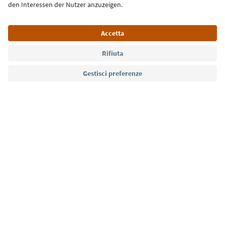
Lingua: Italiano
Südtirol Guide App
FAQ
Contatti
Press
MICE
Privacy Policy
Termini e condizioni
Crediti
Cookie Policy
Film commission
Chi siamo
Dichiarazione di accessibilità