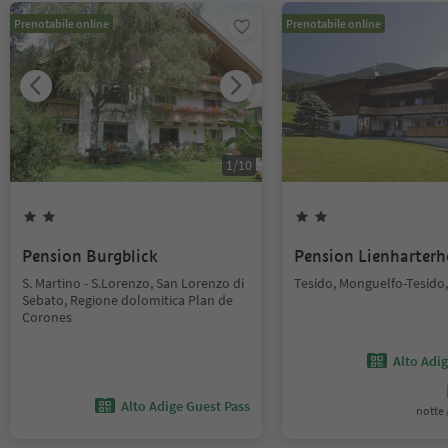
Prenotabile online
Prenotabile online
1
/
10
Pension Burgblick
Pension Lienharterh
S. Martino - S.Lorenzo, San Lorenzo di
Tesido, Monguelfo-Tesido,
Sebato, Regione dolomitica Plan de
Corones
Alto Adi
Alto Adige Guest Pass
notte /