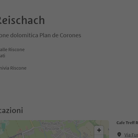
Reischach
ione dolomitica Plan de Corones
valle Riscone
ati
nivia Riscone
cazioni
Cafe Treff 
+
Via Fu