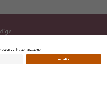
Adige
e tue vacanze,