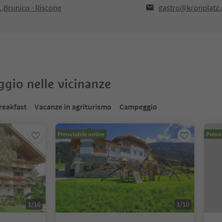
1,Brunico - Riscone
gastro@kronplatz
oggio nelle vicinanze
reakfast
Vacanze in agriturismo
Campeggio
Prenotabile online
Prenot
1
/
10
1
/
10