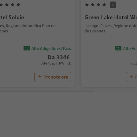
S
tel Solvie
Green Lake Hotel We
zes, Regione dolomitica Plan de
Issengo, Falzes, Regione dol
ones
de Corones
Alto Adige Guest Pass
Alto Ad
Da
334
€
notte / ospiti IVA incl.
nott
Prenota ora