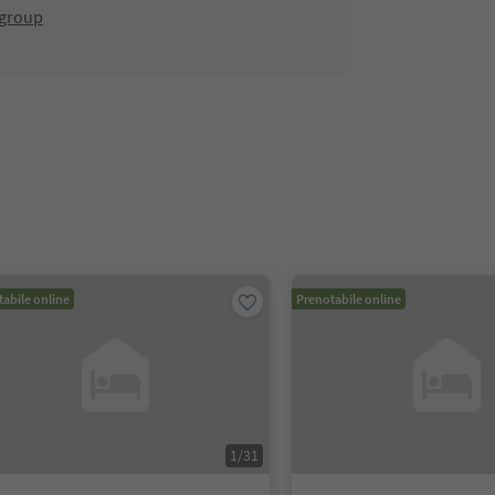
.group
abile online
Prenotabile online
1
/
31