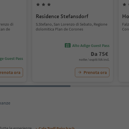
Residence Stefansdorf
Ho
renzo di
S.Stefano, San Lorenzo di Sebato, Regione
Fal
lan de
dolomitica Plan de Corones
Cor
Alto Adige Guest Pass
Da
75
€
ige Guest Pass
notte / ospiti IVA incl.
renota ora
Prenota ora
inanze
Tutte le esperienze
Cafe Treff Reischach