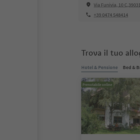
Via Funivia, 10 C,3903
+39 0474 548414
Trova il tuo all
Hotel & Pensione
Bed & B
Prenotabile online