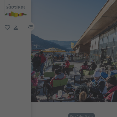
menu link
favoriti
user link
Bar / Café / Bistro