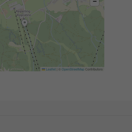
−
Leaflet
|
©
OpenStreetMap
Contributors