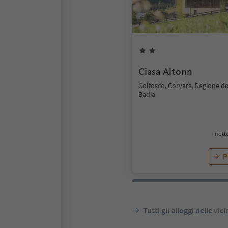
Ciasa Altonn
Colfosco, Corvara, Regione do
Badia
notte
P
Tutti gli alloggi nelle vic