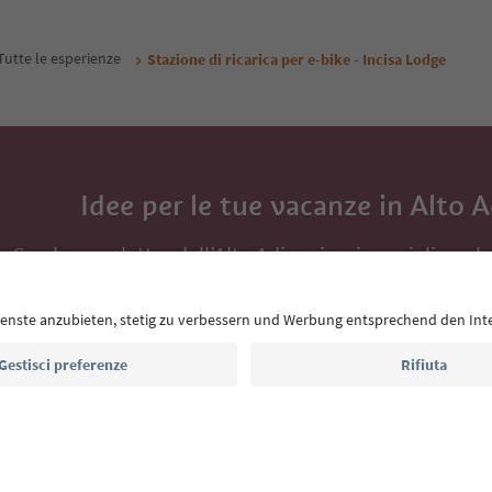
Tutte le esperienze
Stazione di ricarica per e-bike - Incisa Lodge
Idee per le tue vacanze in Alto 
Con la newsletter dell’Alto Adige ricevi consigli per l
eventi da non perdere e ricette tipiche.
Indirizzo e-mail*
Iscriviti alla newsletter