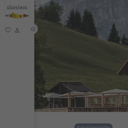
menu link
favoriti
user link
Punto di ricarica e-bike