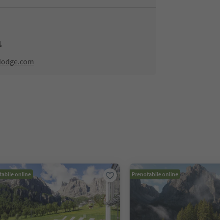
t
alodge.com
abile online
Prenotabile online