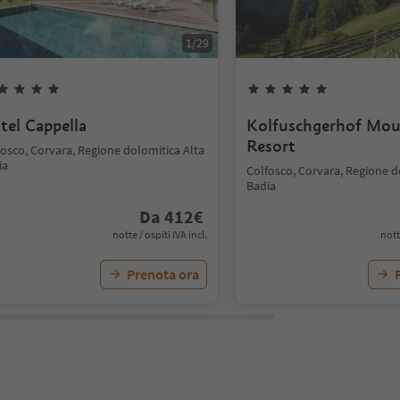
1
/
29
tel Cappella
Kolfuschgerhof Mou
Resort
fosco, Corvara, Regione dolomitica Alta
ia
Colfosco, Corvara, Regione d
Badia
Da
412
€
notte / ospiti IVA incl.
nott
Prenota ora