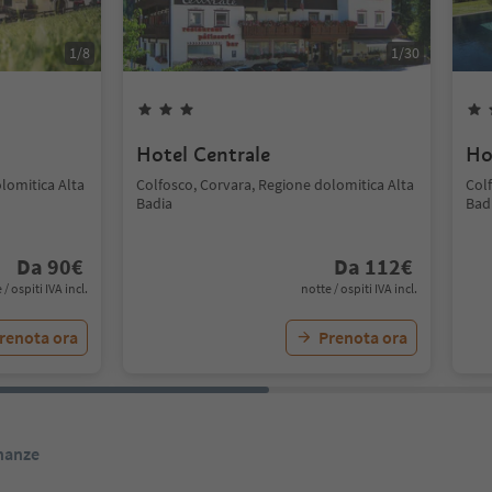
1
/
8
1
/
30
Hotel Centrale
Ho
lomitica Alta
Colfosco, Corvara, Regione dolomitica Alta
Col
Badia
Bad
Da
90
€
Da
112
€
 / ospiti IVA incl.
notte / ospiti IVA incl.
renota ora
Prenota ora
inanze