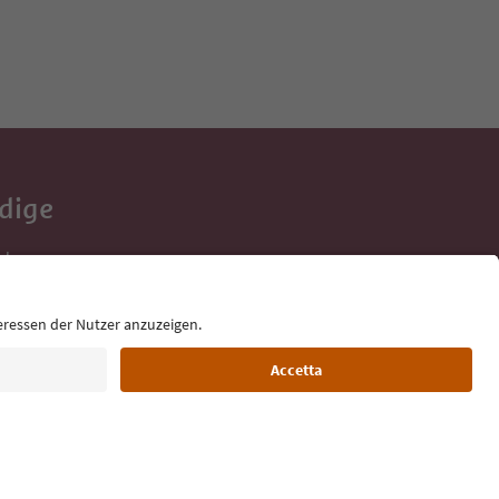
Adige
e tue vacanze,