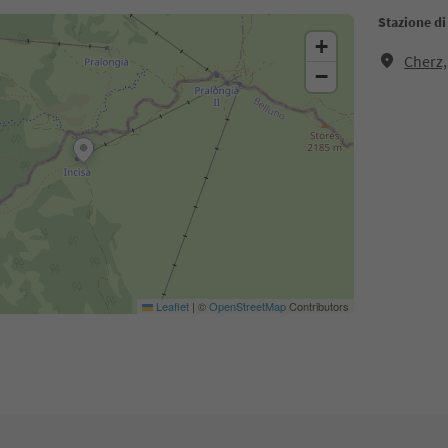
Stazione di
+
Cherz,
−
Leaflet
|
©
OpenStreetMap
Contributors