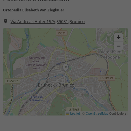
Ortopedia Elisabeth von Zieglauer
Via Andreas Hofer 15/A,39031,Brunico
+
−
Leaflet
|
©
OpenStreetMap
Contributors