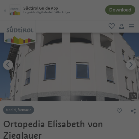
Südtirol Guide App
Download
La guida digitale dell´Alto Adige
men
favoriti
user lin
1
/
3
Medici, farmacie
Ortopedia Elisabeth von
Zieglauer