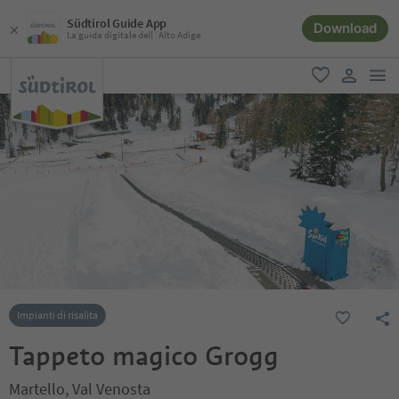
Südtirol Guide App
Download
La guida digitale dell´Alto Adige
men
favoriti
user lin
Impianti di risalita
Tappeto magico Grogg
Martello, Val Venosta