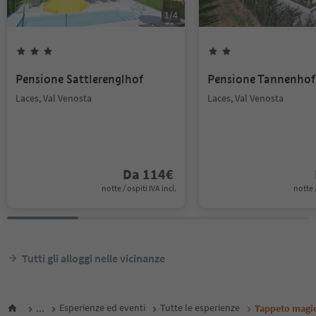
1
/
4
Pensione Sattlerenglhof
Pensione Tannenhof
Laces, Val Venosta
Laces, Val Venosta
Da
114
€
notte / ospiti IVA incl.
notte /
Tutti gli alloggi nelle vicinanze
...
Esperienze ed eventi
Tutte le esperienze
Tappeto magi