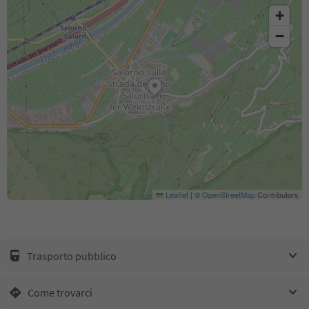
+
−
Leaflet
|
©
OpenStreetMap
Contributors
Trasporto pubblico
Come trovarci