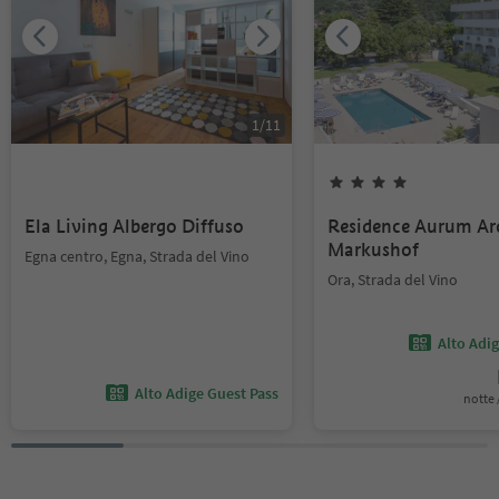
1
/
11
Ela Living Albergo Diffuso
Residence Aurum Ar
Markushof
Egna centro, Egna, Strada del Vino
Ora, Strada del Vino
Alto Adi
Alto Adige Guest Pass
notte /