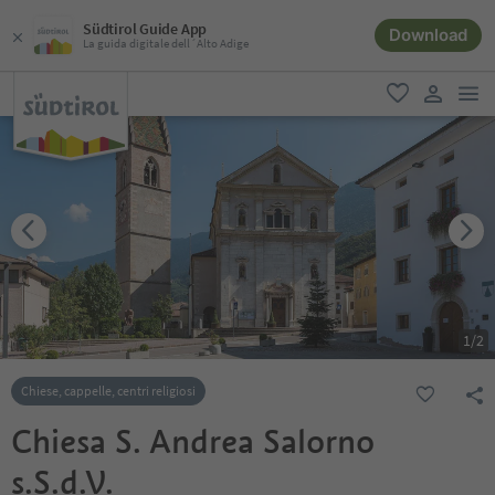
Südtirol Guide App
Download
La guida digitale dell´Alto Adige
men
favoriti
user lin
1
/
2
Chiese, cappelle, centri religiosi
Chiesa S. Andrea Salorno
s.S.d.V.