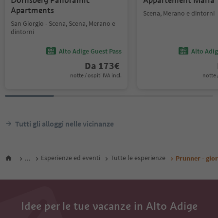
Dornsberg Panoramic
Appartement Maria
Apartments
Scena, Merano e dintorni
San Giorgio - Scena, Scena, Merano e
dintorni
Alto Adige Guest Pass
Alto Adi
Da
173
€
notte / ospiti IVA incl.
notte /
Tutti gli alloggi nelle vicinanze
...
Esperienze ed eventi
Tutte le esperienze
Prunner - gior
Idee per le tue vacanze in Alto Adige