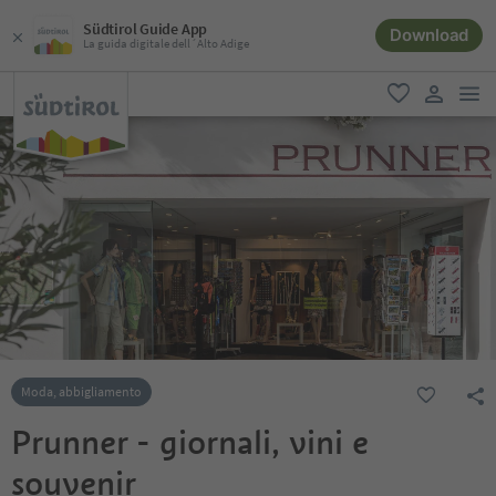
Südtirol Guide App
Download
La guida digitale dell´Alto Adige
men
favoriti
user lin
Moda, abbigliamento
Prunner - giornali, vini e
souvenir