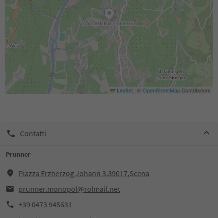
Leaflet
|
©
OpenStreetMap
Contributors
Contatti
Prunner
Piazza Erzherzog Johann 3,39017,Scena
prunner.monopol@rolmail.net
+39 0473 945631