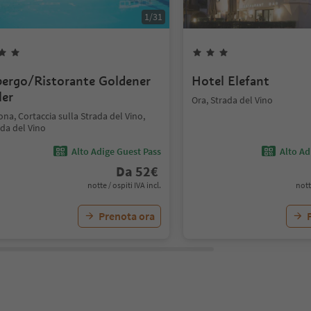
1
/
31
bergo/Ristorante Goldener
Hotel Elefant
ler
Ora, Strada del Vino
na, Cortaccia sulla Strada del Vino,
da del Vino
Alto Adige Guest Pass
Alto Ad
Da
52
€
notte / ospiti IVA incl.
nott
Prenota ora