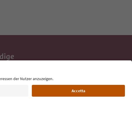
Adige
e tue vacanze,