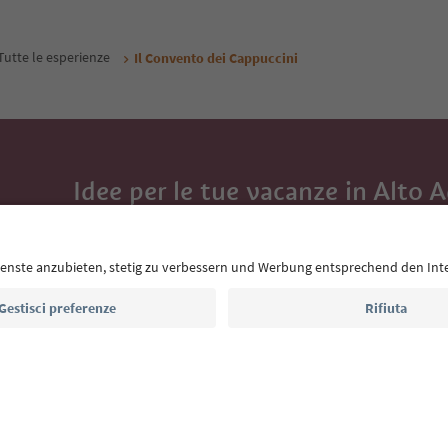
Tutte le esperienze
Il Convento dei Cappuccini
Idee per le tue vacanze in Alto 
Con la newsletter dell’Alto Adige ricevi consigli per l
eventi da non perdere e ricette tipiche.
Indirizzo e-mail*
Iscriviti alla newsletter