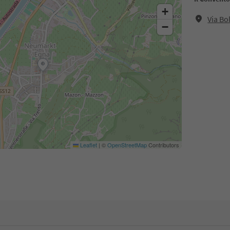
+
Via Bo
−
Leaflet
|
©
OpenStreetMap
Contributors