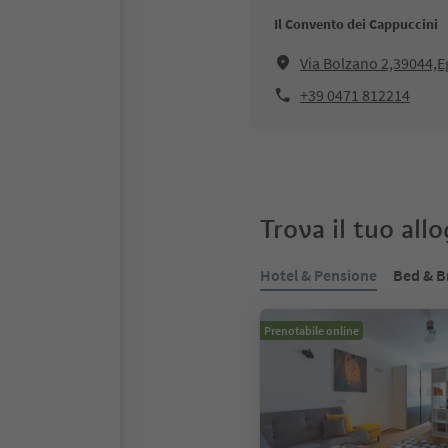
Il Convento dei Cappuccini
Via Bolzano 2,39044,
+39 0471 812214
Trova il tuo all
Hotel & Pensione
Bed & B
Prenotabile online