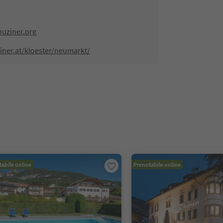
uziner.org
iner.at/kloester/neumarkt/
abile online
Prenotabile online