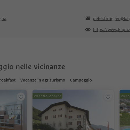
Egna
peter.brugger@kap
https://www.kapuz
oggio nelle vicinanze
reakfast
Vacanze in agriturismo
Campeggio
Prenotabile online
Prenot