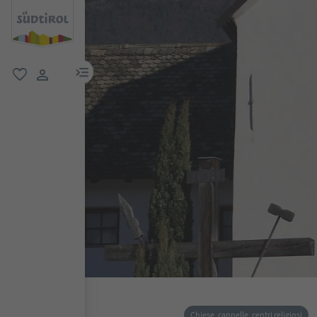
menu link
favoriti
user link
Chiese, cappelle, centri religiosi