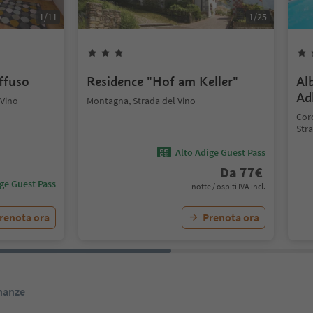
1
/
11
1
/
25
iffuso
Residence "Hof am Keller"
Al
Ad
 Vino
Montagna, Strada del Vino
Coro
Stra
Alto Adige Guest Pass
Da
77
€
ige Guest Pass
notte / ospiti IVA incl.
renota ora
Prenota ora
inanze