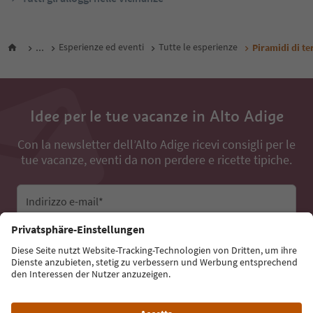
...
Esperienze ed eventi
Tutte le esperienze
Piramidi di te
Idee per le tue vacanze in Alto Adige
Con la newsletter dell’Alto Adige ricevi consigli per le
tue vacanze, eventi da non perdere e ricette tipiche.
Indirizzo e-mail*
Iscriviti alla newsletter