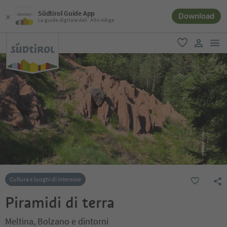
Südtirol Guide App
Download
La guida digitale dell´Alto Adige
men
favoriti
user lin
Cultura e luoghi di interesse
Piramidi di terra
Meltina, Bolzano e dintorni