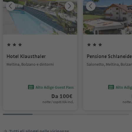
1
/
8
Hotel Klausthaler
Pensione Schlaneide
Meltina, Bolzano e dintorni
Salonetto, Meltina, Bolzan
Alto Adige Guest Pass
Alto Adi
Da
100
€
notte / ospiti IVA incl.
notte /
Tutti gli alloggi nelle vicinanze