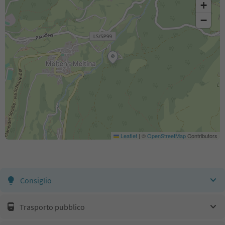
+
−
Leaflet
|
©
OpenStreetMap
Contributors
Consiglio
Trasporto pubblico