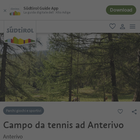
Südtirol Guide App
Download
La guida digitale dell´Alto Adige
men
favoriti
user lin
Parchi giochi e sportivi
Campo da tennis ad Anterivo
Anterivo