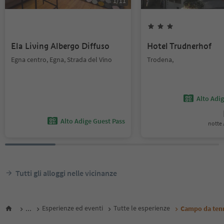
1
/
11
Ela Living Albergo Diffuso
Hotel Trudnerhof
Egna centro, Egna, Strada del Vino
Trodena,
Alto Adi
Alto Adige Guest Pass
notte /
Tutti gli alloggi nelle vicinanze
...
Esperienze ed eventi
Tutte le esperienze
Campo da tenn