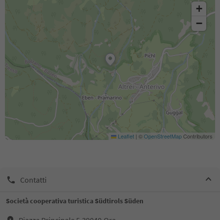
+
−
Leaflet
|
©
OpenStreetMap
Contributors
Contatti
Società cooperativa turistica Südtirols Süden