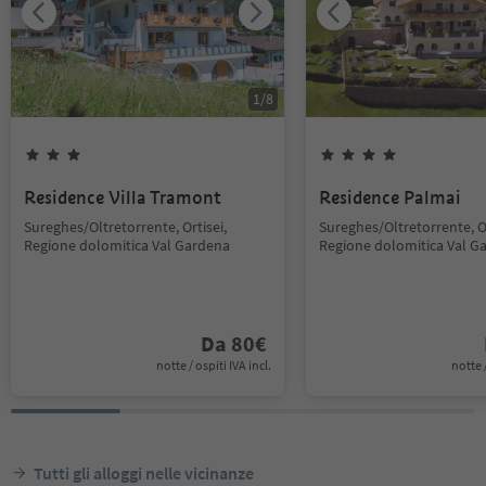
1
/
8
Residence Villa Tramont
Residence Palmai
Sureghes/Oltretorrente, Ortisei,
Sureghes/Oltretorrente, Or
Regione dolomitica Val Gardena
Regione dolomitica Val G
Da
80
€
notte / ospiti IVA incl.
notte /
Tutti gli alloggi nelle vicinanze