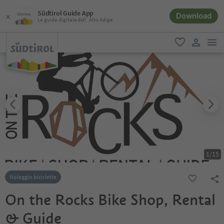
Südtirol Guide App
Download
La guida digitale dell´Alto Adige
men
favoriti
user lin
1
/
15
Noleggio biciclette
On the Rocks Bike Shop, Rental
& Guide