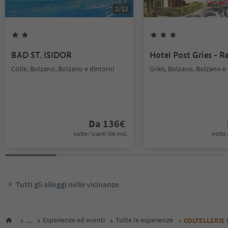
1
/
12
BAD ST. ISIDOR
Hotel Post Gries - R
Colle, Bolzano, Bolzano e dintorni
Gries, Bolzano, Bolzano e 
Da
136
€
notte / ospiti IVA incl.
notte /
Tutti gli alloggi nelle vicinanze
...
Esperienze ed eventi
Tutte le esperienze
COLTELLERIE