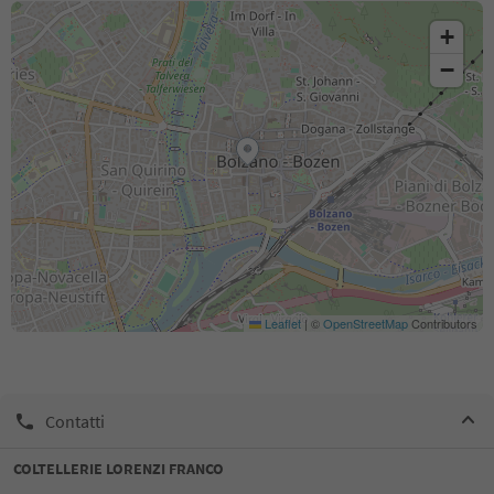
+
−
Leaflet
|
©
OpenStreetMap
Contributors
Contatti
COLTELLERIE LORENZI FRANCO