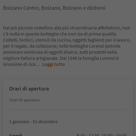
Bolzano Centro, Bolzano, Bolzano e dintorni
Dal più piccolo coltellino alla più straordinaria affettatrice, non
c’è nulla in queste botteghe che non sia di prima qualità.
Coltelli, forbici, utensili da cucina, oggetti taglienti per il lavoro,
per il regalo, da collezione; nelle botteghe Lorenzi potrete
ammirare centinaia di oggetti diversi, tutti prodotti nella
migliore fattura artigianale. Dal 1948 la famiglia Lorenzi è
sinonimo di rice
...
Leggi tutto
Orari di apertura
Orari di apertura
1 gennaio - 31 dicembre
lunedì
8:30 - 12:30,
15:00 - 19:00