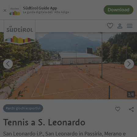
Südtirol Guide App
Download
La guida digitale dell´Alto Adige
men
favoriti
user lin
1
/
6
Parchi giochi e sportivi
Tennis a S. Leonardo
San Leonardo i.P., San Leonardo in Passiria, Merano e