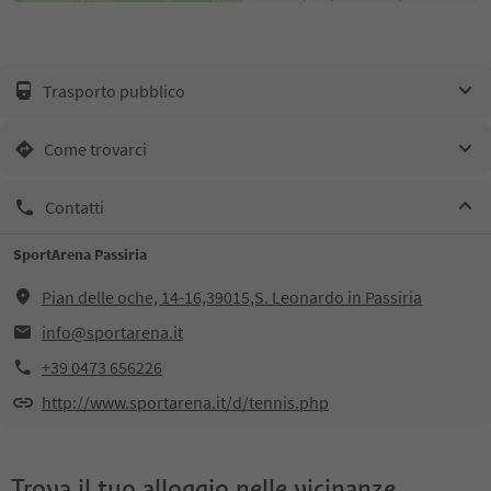
Trasporto pubblico
Come trovarci
Contatti
SportArena Passiria
Pian delle oche, 14-16,39015,S. Leonardo in Passiria
info@sportarena.it
+39 0473 656226
http://www.sportarena.it/d/tennis.php
Trova il tuo alloggio nelle vicinanze