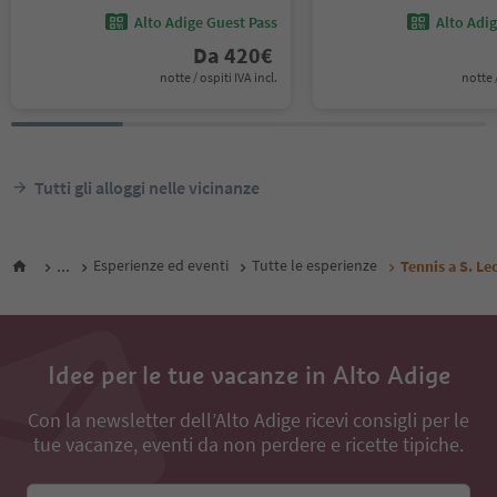
Alto Adige Guest Pass
Alto Adi
Da
420
€
notte / ospiti IVA incl.
notte /
Tutti gli alloggi nelle vicinanze
...
Esperienze ed eventi
Tutte le esperienze
Tennis a S. L
Idee per le tue vacanze in Alto Adige
Con la newsletter dell’Alto Adige ricevi consigli per le
tue vacanze, eventi da non perdere e ricette tipiche.