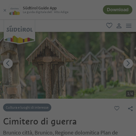
Südtirol Guide App
Download
La guida digitale dell´Alto Adige
men
favoriti
user lin
1
/
4
Cultura e luoghi di interesse
Cimitero di guerra
Brunico città, Brunico, Regione dolomitica Plan de