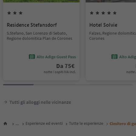
Residence Stefansdorf
Hotel Solvie
S.Stefano, San Lorenzo di Sebato,
Falzes, Regione dolomitic
Regione dolomitica Plan de Corones
Corones
Alto Adige Guest Pass
Alto Adi
Da
75
€
notte / ospiti IVA incl.
notte /
Tutti gli alloggi nelle vicinanze
...
Esperienze ed eventi
Tutte le esperienze
Cimitero di g