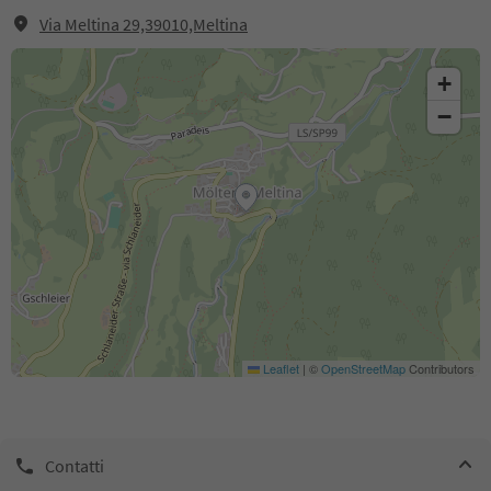
Via Meltina 29,39010,Meltina
+
−
Leaflet
|
©
OpenStreetMap
Contributors
Contatti