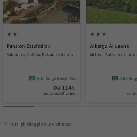
1
/
12
Pension Etschblick
Albergo Al Leone
Salonetto, Meltina, Bolzano e dintorni
Meltina, Bolzano e dintor
Alto Adige Guest Pass
Alto Adi
Da
114
€
notte / ospiti IVA incl.
notte /
Tutti gli alloggi nelle vicinanze