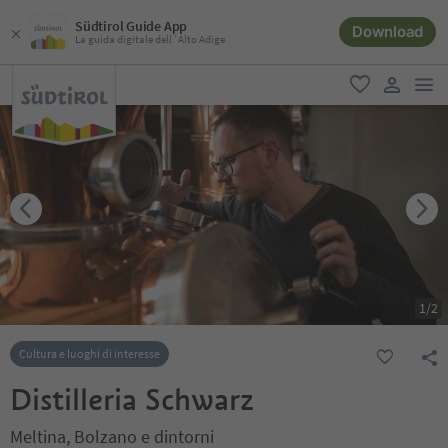
Südtirol Guide App
Download
La guida digitale dell´Alto Adige
men
favoriti
user lin
1
/
2
Cultura e luoghi di interesse
Distilleria Schwarz
Meltina, Bolzano e dintorni