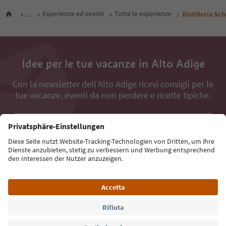
...
Esperienze ed eventi
Tutte le esperienze
Distilleria Sc
Idee per le tue vacanze in Alto Adige
Con la newsletter dell’Alto Adige ricevi consigli per le
tue vacanze, eventi da non perdere e ricette tipiche.
Indirizzo e-mail*
Iscriviti alla newsletter