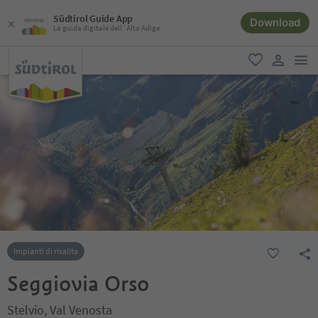
Südtirol Guide App
Download
La guida digitale dell´Alto Adige
men
favoriti
user lin
Impianti di risalita
Seggiovia Orso
Stelvio, Val Venosta