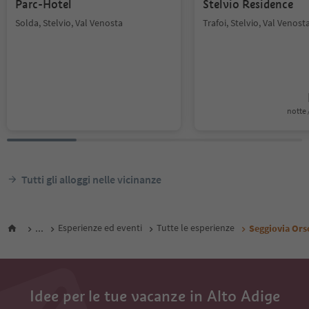
Parc-Hotel
Stelvio Residence
Solda, Stelvio, Val Venosta
Trafoi, Stelvio, Val Venost
notte /
Tutti gli alloggi nelle vicinanze
...
Esperienze ed eventi
Tutte le esperienze
Seggiovia Ors
Idee per le tue vacanze in Alto Adige