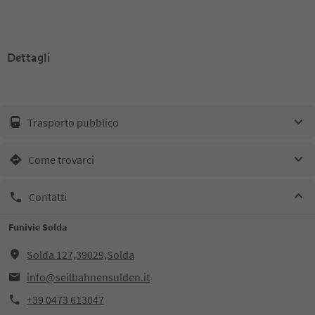
Dettagli
Trasporto pubblico
Come trovarci
Contatti
Funivie Solda
Solda 127,39029,Solda
info@seilbahnensulden.it
+39 0473 613047