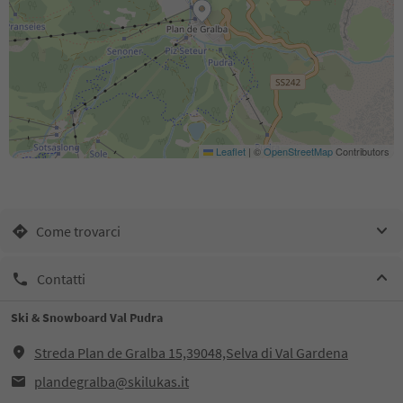
Leaflet
|
©
OpenStreetMap
Contributors
Come trovarci
Contatti
Ski & Snowboard Val Pudra
Streda Plan de Gralba 15,39048,Selva di Val Gardena
plandegralba@skilukas.it