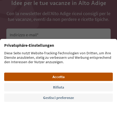
Idee per le tue vacanze in Alto Adige
Con la newsletter dell’Alto Adige ricevi consigli per le
tue vacanze, eventi da non perdere e ricette tipiche.
Indirizzo e-mail*
Iscriviti alla newsletter
Lingua: Italiano