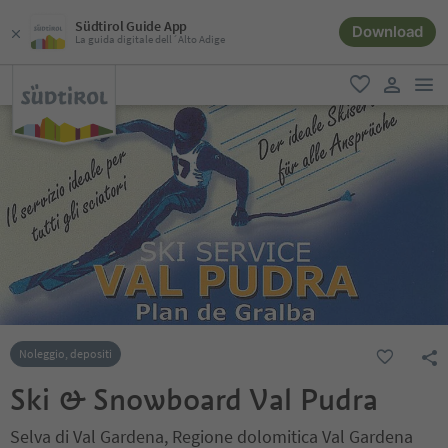
Südtirol Guide App
Download
La guida digitale dell´Alto Adige
men
favoriti
user lin
Noleggio, depositi
Ski & Snowboard Val Pudra
Selva di Val Gardena, Regione dolomitica Val Gardena