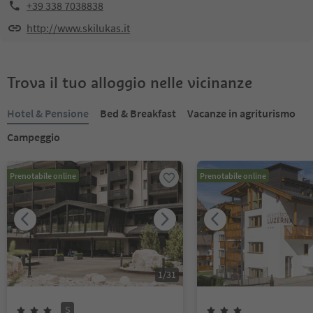
+39 338 7038838
http://www.skilukas.it
Trova il tuo alloggio nelle vicinanze
Hotel & Pensione
Bed & Breakfast
Vacanze in agriturismo
Campeggio
Prenotabile online
Prenotabile online
1
/
31
S