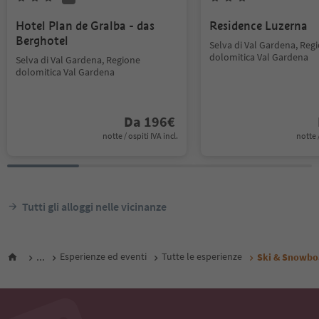
Hotel Plan de Gralba - das
Residence Luzerna
Berghotel
Selva di Val Gardena, Reg
dolomitica Val Gardena
Selva di Val Gardena, Regione
dolomitica Val Gardena
Da
196
€
notte / ospiti IVA incl.
notte /
Tutti gli alloggi nelle vicinanze
...
Esperienze ed eventi
Tutte le esperienze
Ski & Snowbo