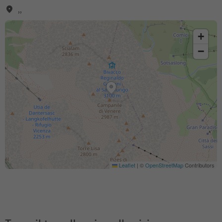
,,
+
−
Leaflet
|
©
OpenStreetMap
Contributors