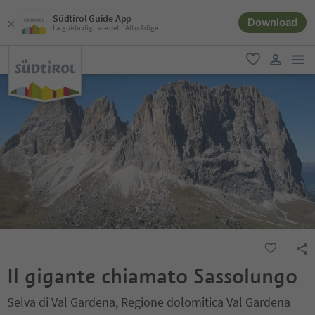
Südtirol Guide App
Download
La guida digitale dell´Alto Adige
men
favoriti
user lin
Il gigante chiamato Sassolungo
Selva di Val Gardena, Regione dolomitica Val Gardena