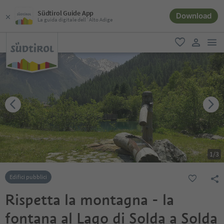
Südtirol Guide App
Download
La guida digitale dell´Alto Adige
men
favoriti
user lin
1
/
3
Edifici pubblici
Rispetta la montagna - la
fontana al Lago di Solda a Solda