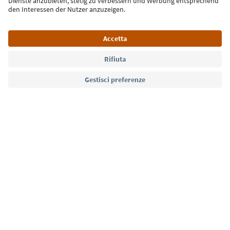
Lingua: Italiano
Südtirol Guide App
FAQ
Contatti
Press
MICE
Privacy Policy
Termini e condizioni
Crediti
Cookie Policy