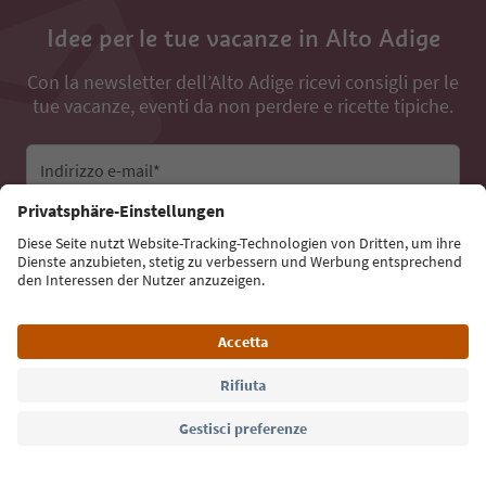
Idee per le tue vacanze in Alto Adige
Con la newsletter dell’Alto Adige ricevi consigli per le
tue vacanze, eventi da non perdere e ricette tipiche.
Indirizzo e-mail*
Iscriviti alla newsletter
Lingua: Italiano