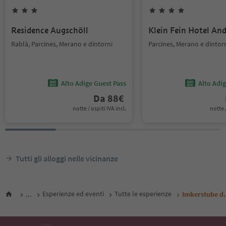
Residence Augschöll
Klein Fein Hotel An
Rablà, Parcines, Merano e dintorni
Parcines, Merano e dintor
Alto Adige Guest Pass
Alto Adi
Da
88
€
notte / ospiti IVA incl.
notte /
Tutti gli alloggi nelle vicinanze
...
Esperienze ed eventi
Tutte le esperienze
Imkerstube d.