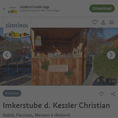
Südtirol Guide App
Download
La guida digitale dell´Alto Adige
men
favoriti
user lin
1
/
14
Alimentari
Imkerstube d. Kessler Christian
Rablà, Parcines, Merano e dintorni