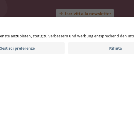
Idee per le tue vacanze in Alto 
Con la newsletter dell’Alto Adige ricevi consigli per l
eventi da non perdere e ricette tipiche.
Indirizzo e-mail*
Iscriviti alla newsletter