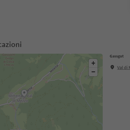
cazioni
Gassgut
+
Val di
−