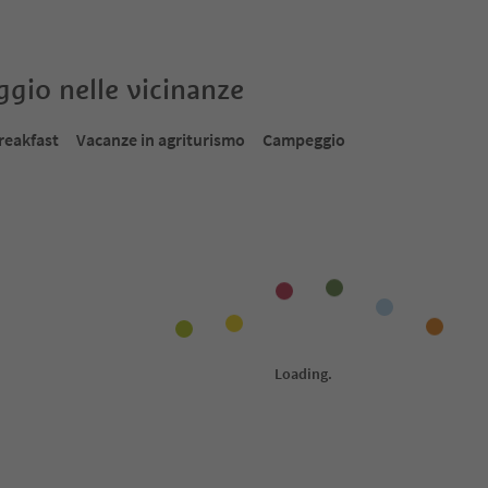
oggio nelle vicinanze
reakfast
Vacanze in agriturismo
Campeggio
Prenotabile online
Prenot
1
/
29
1
/
3
Almarett
An
piteno e
Mareta, Racines, Vipiteno e dintorni
Casa