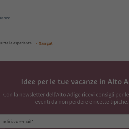
ige Guest Pass
Da
358
€
Da
44
€
 / ospiti IVA incl.
notte / ospiti IVA incl.
renota ora
Prenota ora
inanze
Tutte le esperienze
Gassgut