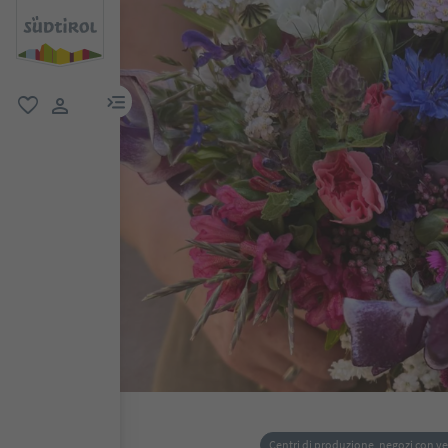
menu link
favoriti
user link
Centri di produzione, negozi con ve