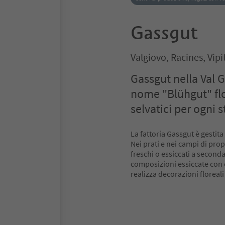
Gassgut
Valgiovo, Racines, Vipi
Gassgut nella Val G
nome "Blühgut" flor
selvatici per ogni 
La fattoria Gassgut è gestita
Nei prati e nei campi di pro
freschi o essiccati a seconda 
composizioni essiccate con c
realizza decorazioni floreal