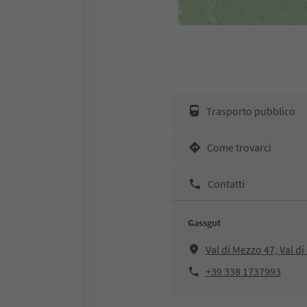
Trasporto pubblico
Come trovarci
Contatti
Gassgut
Val di Mezzo 47, Val d
+39 338 1737993