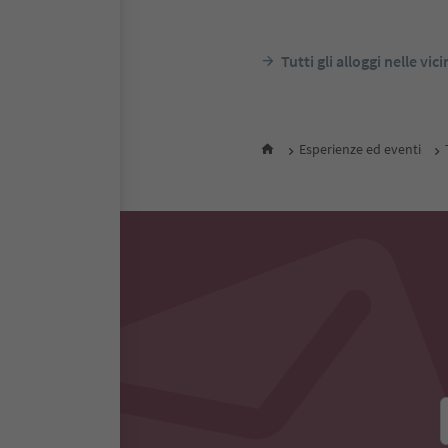
dintorni
Alto Ad
notte
P
Tutti gli alloggi nelle vic
Esperienze ed eventi