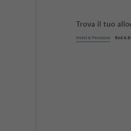
Trova il tuo all
Hotel & Pensione
Bed & B
Prenotabile online
Tenne Lodges
Racines di Dentro, Racines, Vi