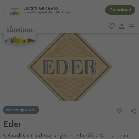
Südtirol Guide App
Download
La guida digitale dell´Alto Adige
men
favoriti
user lin
Prodotti tipici locali
Eder
Selva di Val Gardena, Regione dolomitica Val Gardena