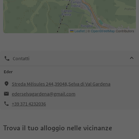
Leaflet
|
©
OpenStreetMap
Contributors
Contatti
Eder
Streda Mëisules 244,39048,Selva di Val Gardena
ederselvagardena@gmail.com
+39 371 4232036
Trova il tuo alloggio nelle vicinanze