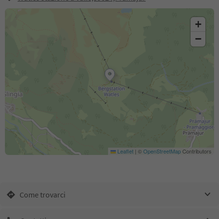
+
−
Leaflet
|
©
OpenStreetMap
Contributors
Come trovarci