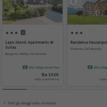
S
Lapis Monti Apartments &
Residence Hausergu
Suites
Sluderno, Val Venosta
Burgusio, Malles, Val Venosta
Alto Adige Guest Pass
Alto Adi
Da
102
€
notte / ospiti IVA incl.
notte /
Tutti gli alloggi nelle vicinanze