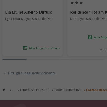
Ela Living Albergo Diffuso
Residence "Hof am K
Egna centro, Egna, Strada del Vino
Montagna, Strada del Vin
Alto Adi
Alto Adige Guest Pass
notte /
Tutti gli alloggi nelle vicinanze
...
Esperienze ed eventi
Tutte le esperienze
Fontana di ac