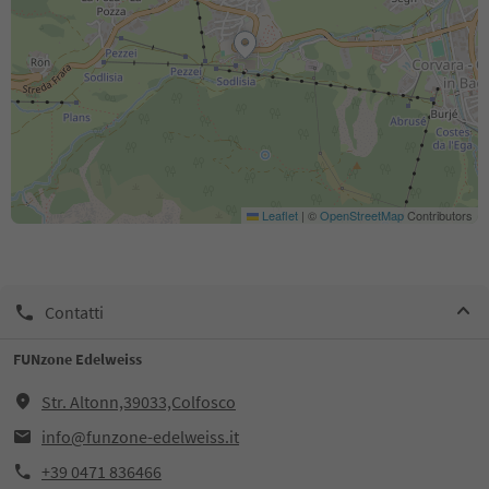
Leaflet
|
©
OpenStreetMap
Contributors
Contatti
FUNzone Edelweiss
Str. Altonn,39033,Colfosco
info@funzone-edelweiss.it
+39 0471 836466