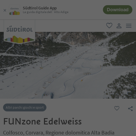
Südtirol Guide App
Download
La guida digitale dell´Alto Adige
men
favoriti
user lin
Altri parchi giochi e sport
FUNzone Edelweiss
Colfosco, Corvara, Regione dolomitica Alta Badia