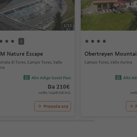
1
/
13
S
M Nature Escape
Obertreyen Mountai
inata di Tures, Campo Tures, Valle
Campo Tures, Valle Aurina
ina
Alto Adige Guest Pass
Alto Ad
Da
210
€
notte / ospiti IVA incl.
nott
Prenota ora