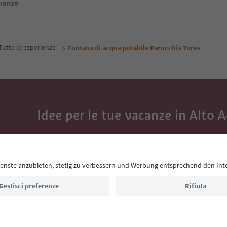
inanze
Tutte le esperienze
Fontana di acqua potabile Parocchia Tures
Idee per le tue vacanze in Alto 
Con la newsletter dell’Alto Adige ricevi consigli per l
eventi da non perdere e ricette tipiche.
Indirizzo e-mail*
Iscriviti alla newsletter