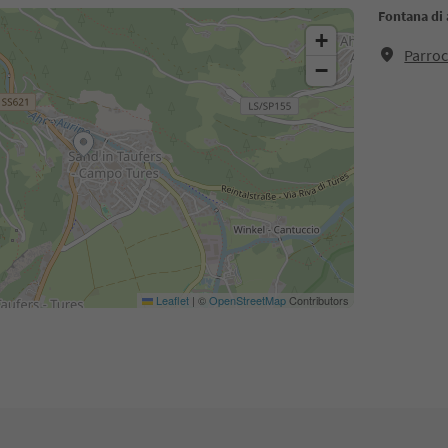
Fontana di
+
Parro
−
Leaflet
|
©
OpenStreetMap
Contributors