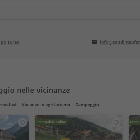
mpo Tures
info@sandintaufer
oggio nelle vicinanze
reakfast
Vacanze in agriturismo
Campeggio
Prenotabile online
Prenot