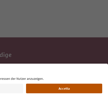
Adige
e tue vacanze,