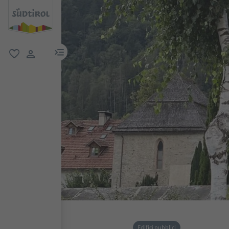
menu link
favoriti
user link
Edifici pubblici