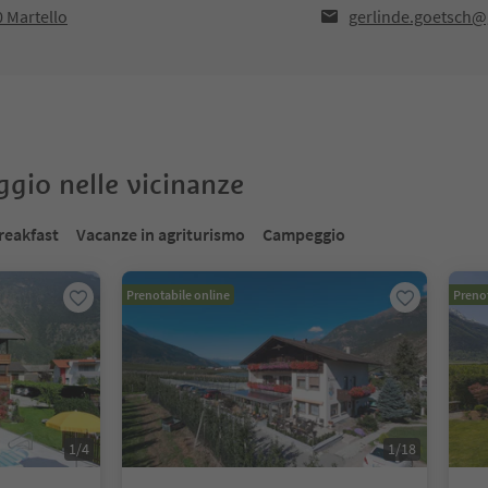
 Martello
gerlinde.goetsch
oggio nelle vicinanze
reakfast
Vacanze in agriturismo
Campeggio
Prenotabile online
Prenot
1
/
4
1
/
18