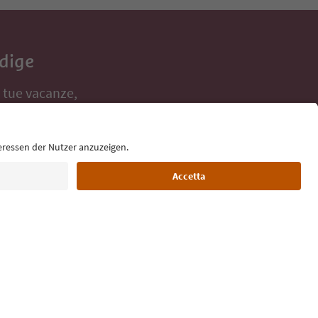
Adige
e tue vacanze,