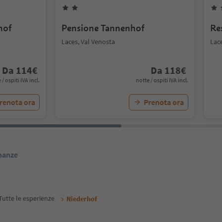
hof
Pensione Tannenhof
Re
Laces, Val Venosta
Lace
Da
114
€
Da
118
€
 / ospiti IVA incl.
notte / ospiti IVA incl.
renota ora
Prenota ora
inanze
Tutte le esperienze
Niederhof