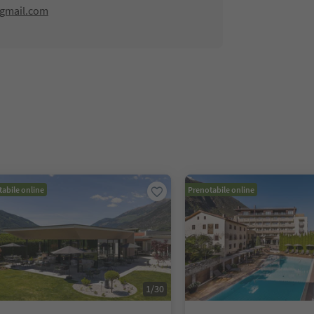
@gmail.com
abile online
Prenotabile online
1
/
30