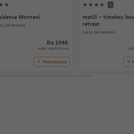
S
sidence Montani
matill – timeless bo
retreat
s, Val Venosta
Laces, Val Venosta
Da
104
€
notte / ospiti IVA incl.
nott
Prenota ora