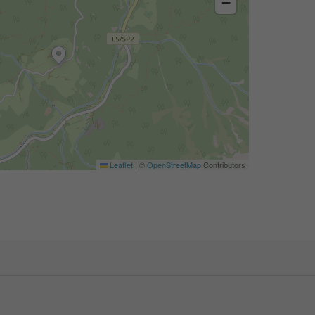
−
Leaflet
|
©
OpenStreetMap
Contributors