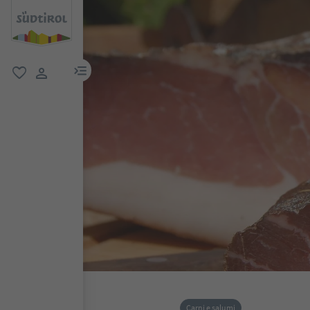
menu link
favoriti
user link
Carni e salumi