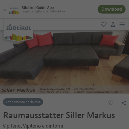
Südtirol Guide App
Download
La guida digitale dell´Alto Adige
men
favoriti
user lin
Arredamento per la casa
Raumausstatter Siller Markus
Vipiteno, Vipiteno e dintorni