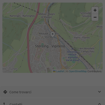
+
−
Leaflet
|
©
OpenStreetMap
Contributors
Come trovarci
Contatti