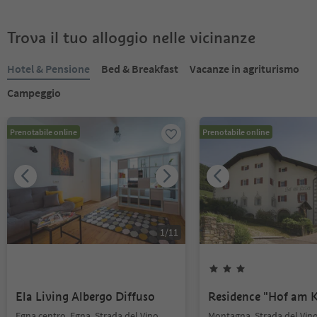
Trova il tuo alloggio nelle vicinanze
Hotel & Pensione
Bed & Breakfast
Vacanze in agriturismo
Campeggio
Prenotabile online
Prenotabile online
1
/
11
Ela Living Albergo Diffuso
Residence "Hof am K
Egna centro, Egna, Strada del Vino
Montagna, Strada del Vin