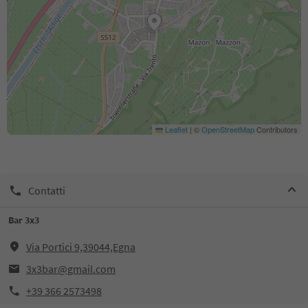
Leaflet
|
©
OpenStreetMap
Contributors
Contatti
Bar 3x3
Via Portici 9,39044,Egna
3x3bar@gmail.com
+39 366 2573498