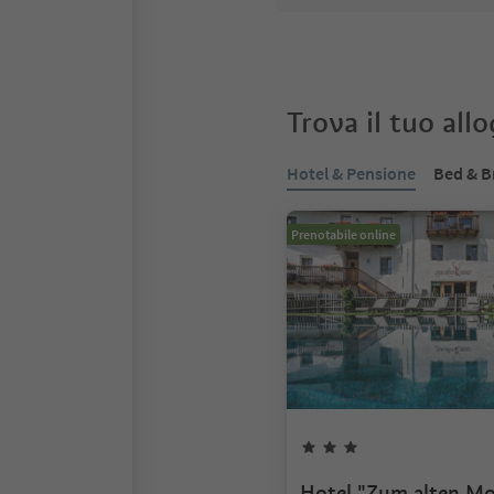
Trova il tuo all
Hotel & Pensione
Bed & B
Prenotabile online
Hotel "Zum alten Mo