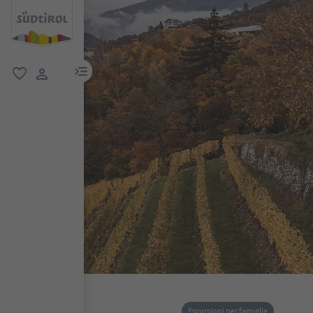
menu link
favoriti
user link
Escursioni per famiglie