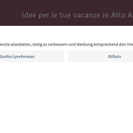
Idee per le tue vacanze in Alto 
Con la newsletter dell’Alto Adige ricevi consigli per l
eventi da non perdere e ricette tipiche.
Indirizzo e-mail*
Iscriviti alla newsletter