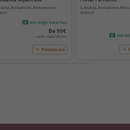
Andrea, Bressanone, Bressanone e
S. Andrea, Bressanone, Bres
orni
dintorni
Alto Adige Guest Pass
Da
90
€
Alto Ad
notte / ospiti IVA incl.
Prenota ora