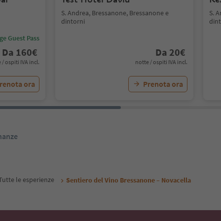
S. Andrea, Bressanone, Bressanone e
S. 
dintorni
dint
ige Guest Pass
Da
160
€
Da
20
€
 / ospiti IVA incl.
notte / ospiti IVA incl.
renota ora
Prenota ora
inanze
Tutte le esperienze
Sentiero del Vino Bressanone – Novacella