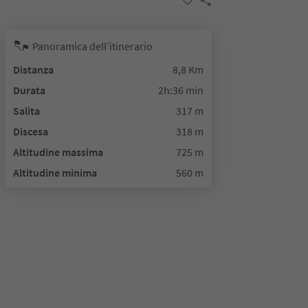
Panoramica dell’itinerario
Distanza
8,8 Km
Durata
2h:36 min
Salita
317 m
Discesa
318 m
Altitudine massima
725 m
Altitudine minima
560 m