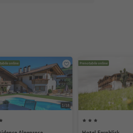
abile online
Prenotabile online
1
/
18
sidence Alpenrose
Hotel Fernblick