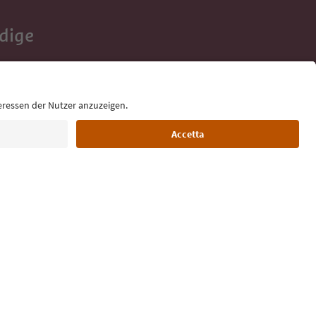
Adige
e tue vacanze,
Lingua: Italiano