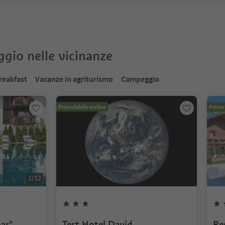
oggio nelle vicinanze
reakfast
Vacanze in agriturismo
Campeggio
Prenotabile online
Prenot
1
/
12
ar"
Test Hotel David
Re