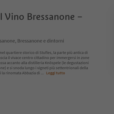
l Vino Bressanone –
ssanone, Bressanone e dintorni
 nel quartiere storico di Stufles, la parte più antica di
cia il vivace centro cittadino per immergersi in zone
assa accanto alla distilleria Knöspele (le degustazioni
e) e si snoda lungo i vigneti più settentrionali della
i la rinomata Abbazia di
...
Leggi tutto