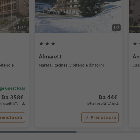
1
/
29
1
/
3
Almarett
An
piteno e
Mareta, Racines, Vipiteno e dintorni
Casa
ige Guest Pass
Da
358
€
Da
44
€
 / ospiti IVA incl.
notte / ospiti IVA incl.
renota ora
Prenota ora