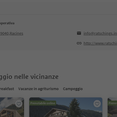
operativa
,39040,Racines
info@ratschings.in
http://www.ratschi
oggio nelle vicinanze
reakfast
Vacanze in agriturismo
Campeggio
Prenotabile online
Prenot