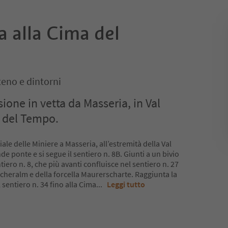
 alla Cima del
teno e dintorni
one in vetta da Masseria, in Val
a del Tempo.
le delle Miniere a Masseria, all’estremità della Val
nde ponte e si segue il sentiero n. 8B. Giunti a un bivio
ntiero n. 8, che più avanti confluisce nel sentiero n. 27
scheralm e della forcella Maurerscharte. Raggiunta la
l sentiero n. 34 fino alla Cima
...
Leggi tutto