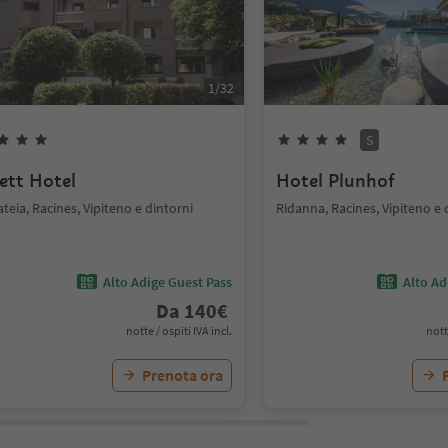
1
/
32
S
ett Hotel
Hotel Plunhof
teia, Racines, Vipiteno e dintorni
Ridanna, Racines, Vipiteno e 
Alto Adige Guest Pass
Alto Ad
Da
140
€
notte / ospiti IVA incl.
nott
Prenota ora