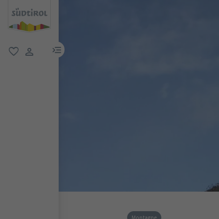
menu link
favoriti
user link
Montagne