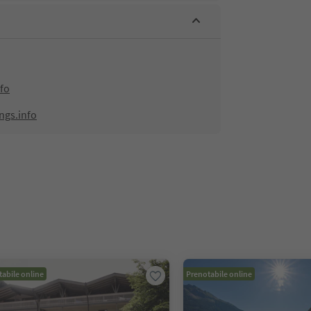
fo
ngs.info
abile online
Prenotabile online