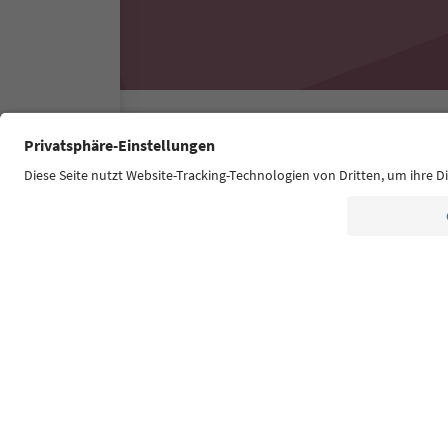
Südtirol Guide App
FAQ
Contatti
Press
MIC
Dichiarazione di accessibilità
© 2026 IDM Südtirol