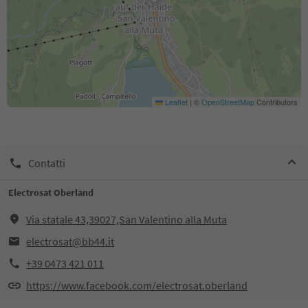
Leaflet
|
©
OpenStreetMap
Contributors
Contatti
Electrosat Oberland
Via statale 43,39027,San Valentino alla Muta
electrosat@bb44.it
+39 0473 421 011
https://www.facebook.com/electrosat.oberland