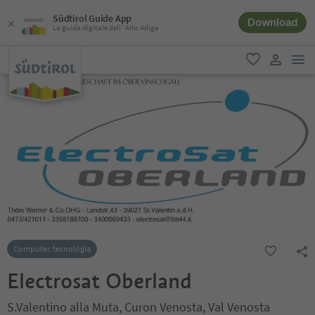
Südtirol Guide App
Download
La guida digitale dell´Alto Adige
men
favoriti
user lin
Computer, tecnologia
Electrosat Oberland
S.Valentino alla Muta, Curon Venosta, Val Venosta