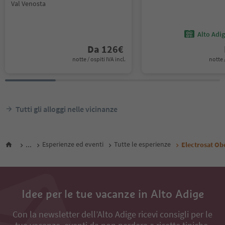
Val Venosta
Alto Adi
Da
126
€
notte / ospiti IVA incl.
notte /
Tutti gli alloggi nelle vicinanze
...
Esperienze ed eventi
Tutte le esperienze
Electrosat Ob
Idee per le tue vacanze in Alto Adige
Con la newsletter dell’Alto Adige ricevi consigli per le