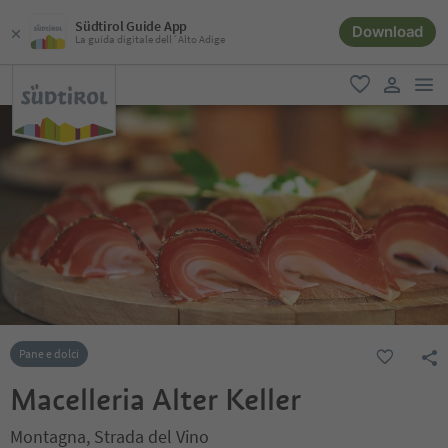
Südtirol Guide App
Download
La guida digitale dell´Alto Adige
men
favoriti
user lin
Pane e dolci
Macelleria Alter Keller
Montagna, Strada del Vino