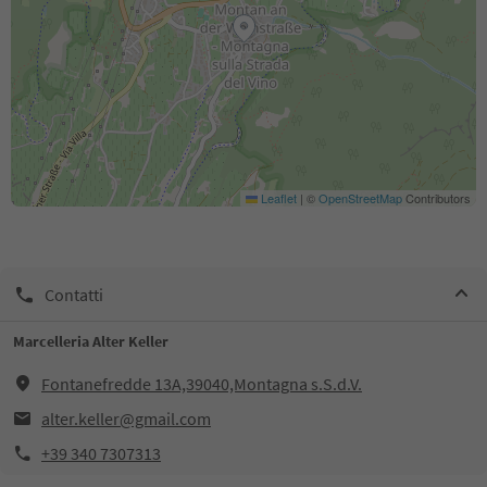
Leaflet
|
©
OpenStreetMap
Contributors
Contatti
Marcelleria Alter Keller
Fontanefredde 13A,39040,Montagna s.S.d.V.
alter.keller@gmail.com
+39 340 7307313