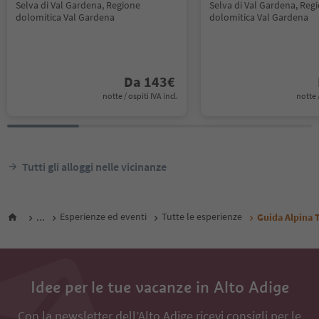
Selva di Val Gardena, Regione
Selva di Val Gardena, Reg
dolomitica Val Gardena
dolomitica Val Gardena
Da
143
€
notte / ospiti IVA incl.
notte /
Tutti gli alloggi nelle vicinanze
...
Esperienze ed eventi
Tutte le esperienze
Guida Alpina
Idee per le tue vacanze in Alto Adige
Con la newsletter dell’Alto Adige ricevi consigli per le