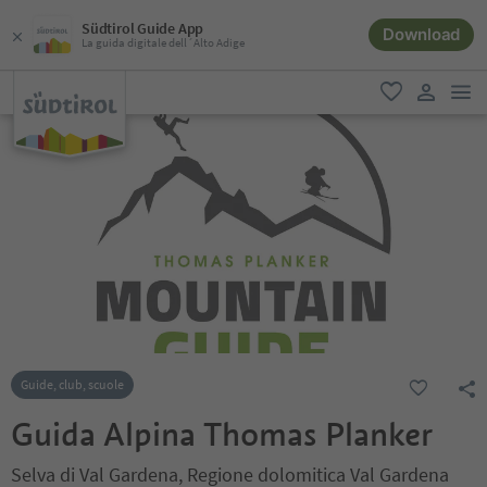
Südtirol Guide App
Download
La guida digitale dell´Alto Adige
men
favoriti
user lin
Guide, club, scuole
Guida Alpina Thomas Planker
Selva di Val Gardena, Regione dolomitica Val Gardena